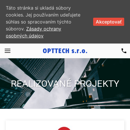
Táto stránka si ukladá súbory
cookies. Jej používaním udeľujete
súhlas so spracovaním týchto
Akceptovať
súborov.
Zásady ochrany
osobných údajov
OPTTECH
s.r.o.
phone
REALIZOVANÉ PROJEKTY