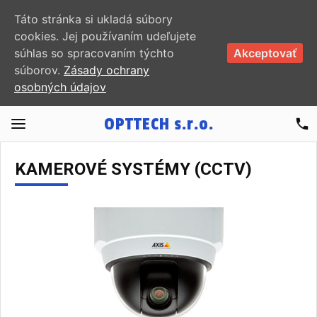
Táto stránka si ukladá súbory
cookies. Jej používaním udeľujete
súhlas so spracovaním týchto
Akceptovať
súborov.
Zásady ochrany
osobných údajov
OPTTECH
s.r.o.
phone
KAMEROVÉ SYSTÉMY (CCTV)