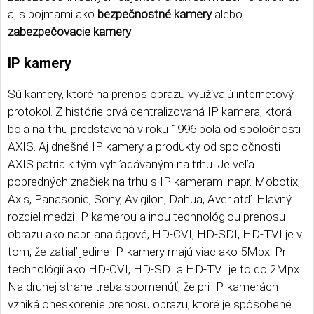
aj s pojmami ako
bezpečnostné kamery
alebo
zabezpečovacie kamery
.
IP kamery
Sú kamery, ktoré na prenos obrazu využívajú internetový
protokol. Z histórie prvá centralizovaná IP kamera, ktorá
bola na trhu predstavená v roku 1996 bola od spoločnosti
AXIS. Aj dnešné IP kamery a produkty od spoločnosti
AXIS patria k tým vyhľadávaným na trhu. Je veľa
popredných značiek na trhu s IP kamerami napr. Mobotix,
Axis, Panasonic, Sony, Avigilon, Dahua, Aver atď. Hlavný
rozdiel medzi IP kamerou a inou technológiou prenosu
obrazu ako napr. analógové, HD-CVI, HD-SDI, HD-TVI je v
tom, že zatiaľ jedine IP-kamery majú viac ako 5Mpx. Pri
technológií ako HD-CVI, HD-SDI a HD-TVI je to do 2Mpx.
Na druhej strane treba spomenúť, že pri IP-kamerách
vzniká oneskorenie prenosu obrazu, ktoré je spôsobené