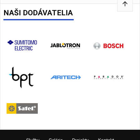
arrow_upward
NAŠI DODÁVATELIA