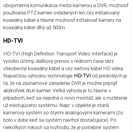
obojsmerná komunikácia medzi kamerou a DVR, možnosť
používania PTZ kamier ovládaných len cez inštalovaný
koaxiálny kábel a hlavne možnosť inštalovať kamery na
koaxiálny kábel dlhý až 500m.
HD-TVI
HD-TVI (High Definition Transport Video Interface) je
vysoko účinný, diaľkový prenos v reálnom čase skrz
všeobecný koaxiálny kábel a cez sieťový kábel HD videa.
Najväčšou výhodou technológie
HD-TVI
od predošlých je
tá, že na záznamové zariadenie DVR je možne pripojiť
akýkoľvek druh kamier. Veľká výhoda je to hlavne v
prípadoch, keď sa nejedná o novú montáž, ale o rozšírenie
už existujúceho systému. Napr. v objekte je starší
kamerový systém so štyrmi analógovými kamerami (čo
bolo v dobe keď sa systém navrhol dostačujúce). Po
niekoľkých rokoch sa rozhodlo, že je potrebné systém