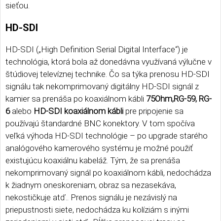
sieťou.
HD-SDI
HD-SDI („High Definition Serial Digital Interface“) je
technológia, ktorá bola až donedávna využívaná výlučne v
štúdiovej televíznej technike. Čo sa týka prenosu HD-SDI
signálu tak nekomprimovaný digitálny HD-SDI signál z
kamier sa prenáša po koaxiálnom kábli
75Ohm,RG-59, RG-
6
alebo
HD-SDI koaxiálnom kábli
pre pripojenie sa
používajú štandardné BNC konektory. V tom spočíva
veľká výhoda HD-SDI technológie – po upgrade starého
analógového kamerového systému je možné použiť
existujúcu koaxiálnu kabeláž. Tým, že sa prenáša
nekomprimovaný signál po koaxiálnom kábli, nedochádza
k žiadnym oneskoreniam, obraz sa nezasekáva,
nekostičkuje atď.. Prenos signálu je nezávislý na
priepustnosti siete, nedochádza ku kolíziám s inými