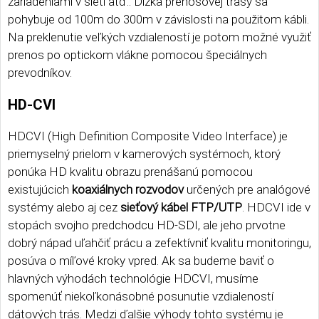
zariadeniami v sieti atď.. Dĺžka prenosovej trasy sa
pohybuje od 100m do 300m v závislosti na použitom kábli.
Na preklenutie veľkých vzdialeností je potom možné využiť
prenos po optickom vlákne pomocou špeciálnych
prevodníkov.
HD-CVI
HDCVI (High Definition Composite Video Interface) je
priemyselný prielom v kamerových systémoch, ktorý
ponúka HD kvalitu obrazu prenášanú pomocou
existujúcich
koaxiálnych rozvodov
určených pre analógové
systémy alebo aj cez
sieťový kábel FTP/UTP
. HDCVI ide v
stopách svojho predchodcu HD-SDI, ale jeho prvotne
dobrý nápad uľahčiť prácu a zefektívniť kvalitu monitoringu,
posúva o míľové kroky vpred. Ak sa budeme baviť o
hlavných výhodách technológie HDCVI, musíme
spomenúť niekoľkonásobné posunutie vzdialeností
dátových trás. Medzi ďalšie výhody tohto systému je