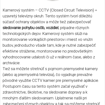
Kamerový systém – CCTV (Closed Circuit Television) =
uzavretý televízny okruh. Tento systém tvorí dôležitú
súčasť ochrany objektov a môže tiež zabezpečovať
sledovanie pohybu osôb, vozidiel
, prípadne rôznych
technologických dejov. Kamerový systém slúži na
monitorovanie vonkajších priestorov i miest vo vnútri
budov, jednoducho všade tam, kde je nutné zabezpečiť
efektívne stráženie, monitorovanie no predovšetkým
vyhodnocovanie udalosti či už v reálnom čase, alebo z
archivácie.
Tiež sa môžete stretnúť s pojmom priemyselné kamery
(alebo aj priemyselná televízia), čo vyjadruje prevažne
pôvodné využitie CCTV kamier pre priemyselné aplikácie.
Postupom času sa tento systém začal využívať v
zdravotníctve, školstve, na sledovanie dopravy a k
mnohým ďalším sledovaniam. Uplatnenie našli pri
zabezpečení rôznych objektov a tak sa môžeme stretnúť