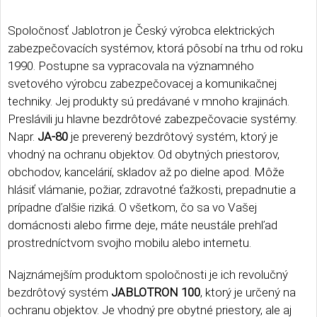
Spoločnosť Jablotron je Český výrobca elektrických
zabezpečovacích systémov, ktorá pôsobí na trhu od roku
1990. Postupne sa vypracovala na významného
svetového výrobcu zabezpečovacej a komunikačnej
techniky. Jej produkty sú predávané v mnoho krajinách.
Preslávili ju hlavne bezdrôtové zabezpečovacie systémy.
Napr.
JA-80
je preverený bezdrôtový systém, ktorý je
vhodný na ochranu objektov. Od obytných priestorov,
obchodov, kancelárií, skladov až po dielne apod. Môže
hlásiť vlámanie, požiar, zdravotné ťažkosti, prepadnutie a
prípadne ďalšie riziká. O všetkom, čo sa vo Vašej
domácnosti alebo firme deje, máte neustále prehľad
prostredníctvom svojho mobilu alebo internetu.
Najznámejším produktom spoločnosti je ich revolučný
bezdrôtový systém
JABLOTRON 100
, ktorý je určený na
ochranu objektov. Je vhodný pre obytné priestory, ale aj