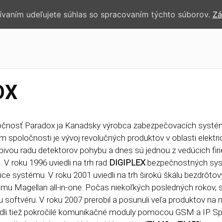
žívaním udeľujete súhlas so spracovaním týchto súborov.
Zá
OX
čnosť Paradox ja Kanadsky výrobca zabezpečovacích systémo
m spoločnosti je vývoj revolučných produktov v oblasti elekt
ivou radu detektorov pohybu a dnes sú jednou z vedúcich fir
. V roku 1996 uviedli na trh rad
DIGIPLEX
bezpečnostných systé
ice systému. V roku 2001 uviedli na trh širokú škálu bezdrô
mu Magellan all-in-one. Počas niekoľkých posledných rokov, 
u softvéru. V roku 2007 prerobil a posunuli veľa produktov na 
dli tiež pokročilé komunikačné moduly pomocou GSM a IP. Sp