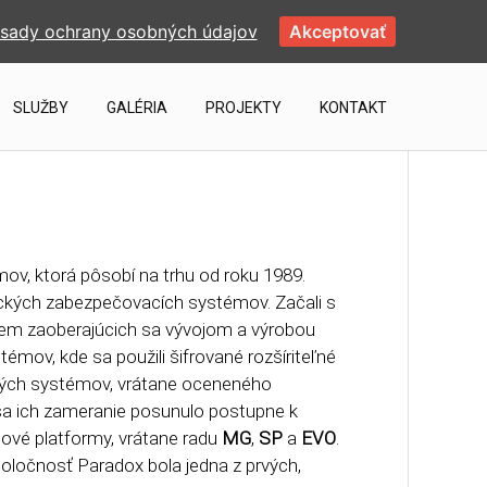
sady ochrany osobných údajov
Akceptovať
SLUŽBY
GALÉRIA
PROJEKTY
KONTAKT
v, ktorá pôsobí na trhu od roku 1989.
rických zabezpečovacích systémov. Začali s
iem zaoberajúcich sa vývojom a výrobou
mov, kde sa použili šifrované rozšíriteľné
tových systémov, vrátane oceneného
sa ich zameranie posunulo postupne k
nové platformy, vrátane radu
MG
,
SP
a
EVO
.
oločnosť Paradox bola jedna z prvých,