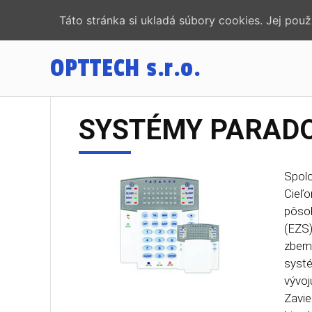
Táto stránka si ukladá súbory cookies. Jej pou
OPTTECH
s.r.o.
SYSTÉMY PARAD
Spolo
Cieľo
pôsob
(EZS)
zbern
systé
vývoj
Zavie