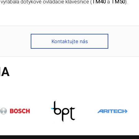
 vyrábala dotykové ovládacie klávesnice (
TM40
a
TM50
).
Kontaktujte nás
IA